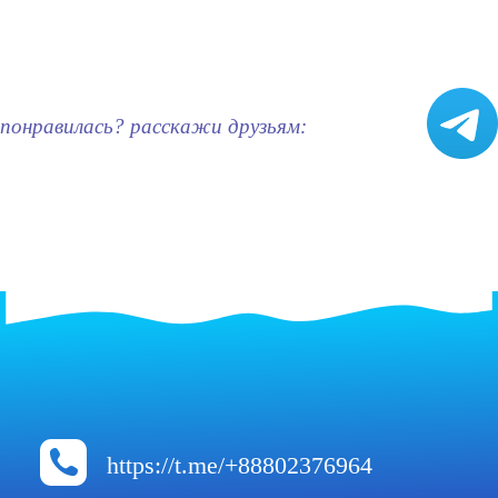
понравилась? расскажи друзьям:
https://t.me/+88802376964