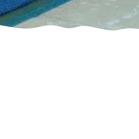
Лечение аутизма
в Валенсии
Расстройство аутистического
спектра – одно из самых сложных