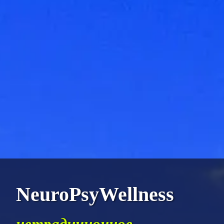
NeuroPsyWellness
нетрадиционное