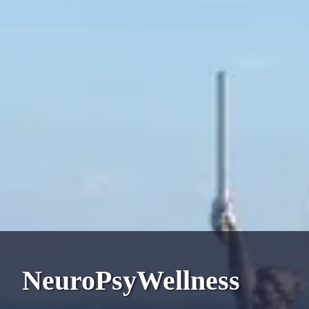
NeuroPsyWellness