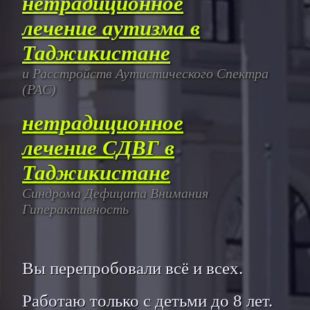
нетрадиционное
лечение аутизма в
Таджикистане
и Расстройств Аутистического Спектра
(РАС)
нетрадиционное
лечение СДВГ в
Таджикистане
Синдрома Дефицита Внимания
Гиперактивность
Вы перепробовали всё и всех.
Работаю только с детьми до 8 лет.