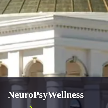
NeuroPsyWellness