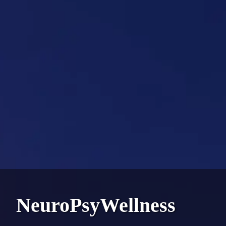
NeuroPsyWellness