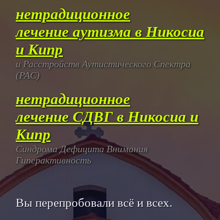
нетрадиционное
лечение аутизма в Никосиа
и Кипр
и Расстройств Аутистического Спектра
(РАС)
нетрадиционное
лечение СДВГ в Никосиа и
Кипр
Синдрома Дефицита Внимания
Гиперактивность
Вы перепробовали всё и всех.