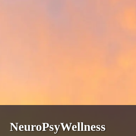
NeuroPsyWellness