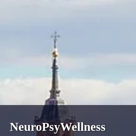
NeuroPsyWellness