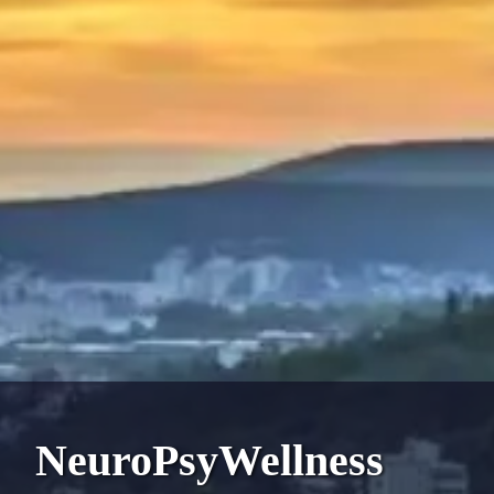
NeuroPsyWellness